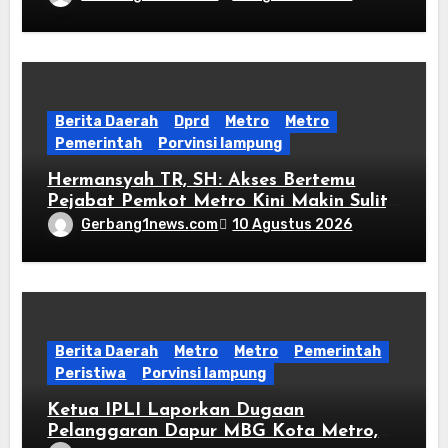
Tidak Ada Keadilan
Berita Daerah
Dprd
Metro
Metro
Pemerintah
Porvinsi lampung
Hermansyah TR, SH: Akses Bertemu
Pejabat Pemkot Metro Kini Makin Sulit,
Kantor Pemerintah Itu Adalah Rumah
Gerbang1news.com
10 Agustus 2026
Rakyat
Berita Daerah
Metro
Metro
Pemerintah
Peristiwa
Porvinsi lampung
Ketua IPLI Laporkan Dugaan
Pelanggaran Dapur MBG Kota Metro,