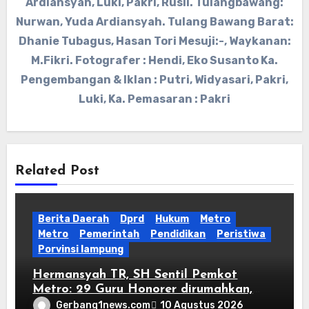
Ardiansyah, Luki, Pakri, Rusli. Tulangbawang:
Nurwan, Yuda Ardiansyah. Tulang Bawang Barat:
Dhanie Tubagus, Hasan Tori Mesuji:-, Waykanan:
M.Fikri. Fotografer : Hendi, Eko Susanto Ka.
Pengembangan & Iklan : Putri, Widyasari, Pakri,
Luki, Ka. Pemasaran : Pakri
Related Post
Berita Daerah
Dprd
Hukum
Metro
Metro
Pemerintah
Pendidikan
Peristiwa
Porvinsi lampung
Hermansyah TR, SH Sentil Pemkot
Metro: 29 Guru Honorer dirumahkan,
Jangan Biarkan Kebijakan Membuat
Gerbang1news.com
10 Agustus 2026