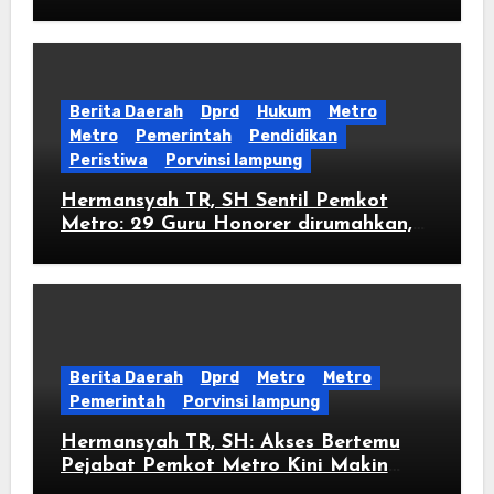
Status Tanah Ryacudu
Berita Daerah
Dprd
Hukum
Metro
Metro
Pemerintah
Pendidikan
Peristiwa
Porvinsi lampung
Hermansyah TR, SH Sentil Pemkot
Metro: 29 Guru Honorer dirumahkan,
Jangan Biarkan Kebijakan Membuat
Tidak Ada Keadilan
Berita Daerah
Dprd
Metro
Metro
Pemerintah
Porvinsi lampung
Hermansyah TR, SH: Akses Bertemu
Pejabat Pemkot Metro Kini Makin
Sulit, Kantor Pemerintah Itu Adalah