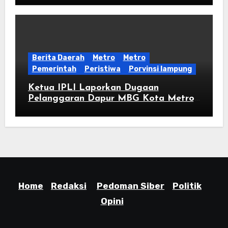
Rumah Rakyat
Berita Daerah
Metro
Metro
Pemerintah
Peristiwa
Porvinsi lampung
Ketua IPLI Laporkan Dugaan
Pelanggaran Dapur MBG Kota Metro,
Desak Satgas Bertindak Tegas
Home
Redaksi
Pedoman Siber
Politik
Opini