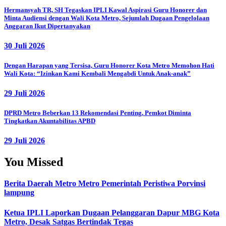
Hermansyah TR, SH Tegaskan IPLI Kawal Aspirasi Guru Honorer dan
Minta Audiensi dengan Wali Kota Metro, Sejumlah Dugaan Pengelolaan
Anggaran Ikut Dipertanyakan
30 Juli 2026
Dengan Harapan yang Tersisa, Guru Honorer Kota Metro Memohon Hati
Wali Kota: “Izinkan Kami Kembali Mengabdi Untuk Anak-anak”
29 Juli 2026
DPRD Metro Beberkan 13 Rekomendasi Penting, Pemkot Diminta
Tingkatkan Akuntabilitas APBD
29 Juli 2026
You Missed
Berita Daerah
Metro
Metro
Pemerintah
Peristiwa
Porvinsi
lampung
Ketua IPLI Laporkan Dugaan Pelanggaran Dapur MBG Kota
Metro, Desak Satgas Bertindak Tegas