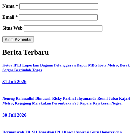
Nama
*
Email
*
Situs Web
Berita Terbaru
Ketua IPLI Laporkan Dugaan Pelanggaran Dapur MBG Kota Metro, Desak
Satgas Bertindak Tegas
31 Juli 2026
Neneng Rahmadini Dimutasi, Ricky Parlin Jahyamanda Resmi Jabat Kajari
Metro; Kejagung Melakukan Perombakan 90 Kepala Kejaksaan Negeri
30 Juli 2026
Hermansyah TR, SH Tegaskan IPLI Kawal Aspirasi Guru Honorer dan