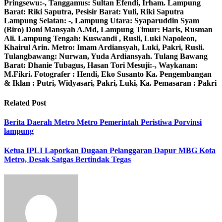
Pringsewu:-, Tanggamus: Sultan Efendi, Irham. Lampung
Barat: Riki Saputra, Pesisir Barat: Yuli, Riki Saputra
Lampung Selatan: -, Lampung Utara: Syaparuddin Syam
(Biro) Doni Mansyah A.Md, Lampung Timur: Haris, Rusman
Ali. Lampung Tengah: Kuswandi , Rusli, Luki Napoleon,
Khairul Arin. Metro: Imam Ardiansyah, Luki, Pakri, Rusli.
Tulangbawang: Nurwan, Yuda Ardiansyah. Tulang Bawang
Barat: Dhanie Tubagus, Hasan Tori Mesuji:-, Waykanan:
M.Fikri. Fotografer : Hendi, Eko Susanto Ka. Pengembangan
& Iklan : Putri, Widyasari, Pakri, Luki, Ka. Pemasaran : Pakri
Related Post
Berita Daerah
Metro
Metro
Pemerintah
Peristiwa
Porvinsi
lampung
Ketua IPLI Laporkan Dugaan Pelanggaran Dapur MBG Kota
Metro, Desak Satgas Bertindak Tegas