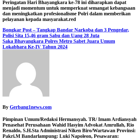
Peringatan Hari Bhayangkara ke-78 ini diharapkan dapat
menjadi momentum untuk memperkuat semangat kebangsaan
dan meningkatkan profesionalisme Polri dalam memberikan
pelayanan kepada masyarakat.red
Navigasi
Bongkar Post – Tangkap Bandar Narkoba dan 3 Pengedar,
Polisi Sita 15,46 gram Sabu dan Uang 28 Juta
pos
Saka Bhayangkara Polres Metro Sabet Juara Umum
Lokabhara Ke-IV Tahun 2024
By
Gerbang1news.com
Pimpinan Umum/Redaksi Hermansyah. TR/ Imam Ardiansyah
Penasehat Perusahaan Wahid Hasyim Advokat Amrullah, Rio
Renaldo, S.H.Sta Administrasi Niken Biro/Wartawan Provinsi:
Pakri.M Bandarlampung: Luki Napoleon, Pesawaran: