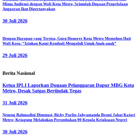
Minta Audiensi dengan Wali Kota Metro, Sejumlah Dugaan Pengelolaan
Anggaran Ikut Dipertanyakan
30 Juli 2026
Dengan Harapan yang Tersisa, Guru Honorer Kota Metro Memohon Hati
Wali Kota: “Izinkan Kami Kembali Mengabdi Untuk Anak-anak”
29 Juli 2026
Berita Nasional
Ketua IPLI Laporkan Dugaan Pelanggaran Dapur MBG Kota
Metro, Desak Satgas Bertindak Tegas
31 Juli 2026
Neneng Rahmadini Dimutasi, Ricky Parlin Jahyamanda Resmi Jabat Kajari
Metro; Kejagung Melakukan Perombakan 90 Kepala Kejaksaan Negeri
30 Juli 2026