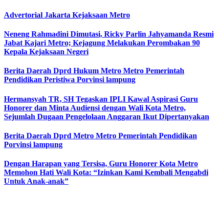
Advertorial
Jakarta
Kejaksaan
Metro
Neneng Rahmadini Dimutasi, Ricky Parlin Jahyamanda Resmi
Jabat Kajari Metro; Kejagung Melakukan Perombakan 90
Kepala Kejaksaan Negeri
Berita Daerah
Dprd
Hukum
Metro
Metro
Pemerintah
Pendidikan
Peristiwa
Porvinsi lampung
Hermansyah TR, SH Tegaskan IPLI Kawal Aspirasi Guru
Honorer dan Minta Audiensi dengan Wali Kota Metro,
Sejumlah Dugaan Pengelolaan Anggaran Ikut Dipertanyakan
Berita Daerah
Dprd
Metro
Metro
Pemerintah
Pendidikan
Porvinsi lampung
Dengan Harapan yang Tersisa, Guru Honorer Kota Metro
Memohon Hati Wali Kota: “Izinkan Kami Kembali Mengabdi
Untuk Anak-anak”
Home
Redaksi
Pedoman Siber
Politik
Opini