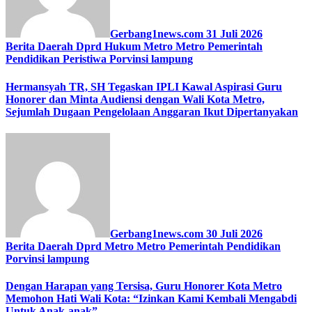
Gerbang1news.com
31 Juli 2026
Berita Daerah
Dprd
Hukum
Metro
Metro
Pemerintah
Pendidikan
Peristiwa
Porvinsi lampung
Hermansyah TR, SH Tegaskan IPLI Kawal Aspirasi Guru
Honorer dan Minta Audiensi dengan Wali Kota Metro,
Sejumlah Dugaan Pengelolaan Anggaran Ikut Dipertanyakan
Gerbang1news.com
30 Juli 2026
Berita Daerah
Dprd
Metro
Metro
Pemerintah
Pendidikan
Porvinsi lampung
Dengan Harapan yang Tersisa, Guru Honorer Kota Metro
Memohon Hati Wali Kota: “Izinkan Kami Kembali Mengabdi
Untuk Anak-anak”